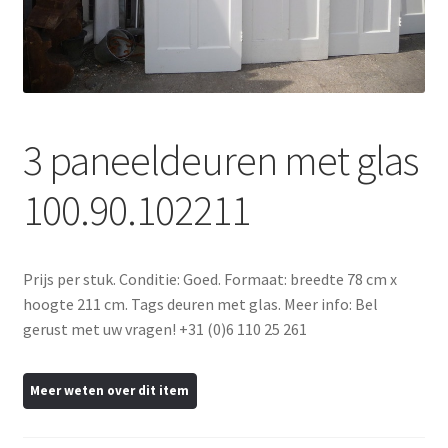
uitvou
Subme
Tegels
uitvou
Subme
Traponderdelen
uitvou
Inkoop
3 paneeldeuren met glas
Contact
100.90.102211
Prijs per stuk. Conditie: Goed. Formaat: breedte 78 cm x
hoogte 211 cm. Tags deuren met glas. Meer info: Bel
gerust met uw vragen! +31 (0)6 110 25 261