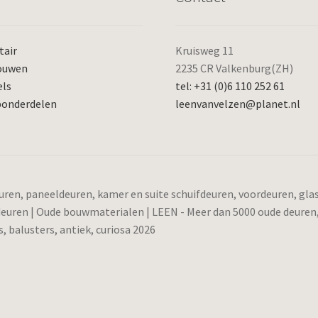
tair
Kruisweg 11
ouwen
2235 CR Valkenburg(ZH)
els
tel: +31 (0)6 110 252 61
ponderdelen
leenvanvelzen@planet.nl
ren, paneeldeuren, kamer en suite schuifdeuren, voordeuren, gl
 deuren | Oude bouwmaterialen | LEEN - Meer dan 5000 oude deuren
 balusters, antiek, curiosa 2026