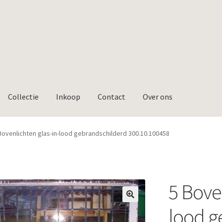
Collectie
Inkoop
Contact
Over ons
Bovenlichten glas-in-lood gebrandschilderd 300.10.100458
5 Bove
🔍
lood g