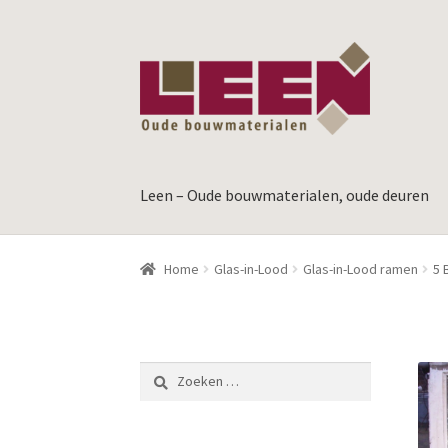
Ga
Ga
door
naar
naar
de
navigatie
inhoud
Leen – Oude bouwmaterialen, oude deuren
Home
Glas-in-Lood
Glas-in-Lood ramen
5 
Zoeken
naar: