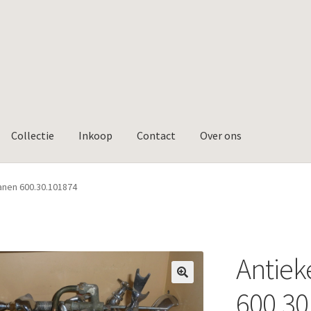
Collectie
Inkoop
Contact
Over ons
anen 600.30.101874
Antiek
🔍
600.30