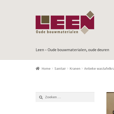
Ga
Ga
door
naar
naar
de
navigatie
inhoud
Leen – Oude bouwmaterialen, oude deuren
Home
Sanitair
Kranen
Antieke wastafelkr
Zoeken
naar: