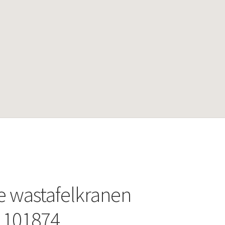
e wastafelkranen
.101874