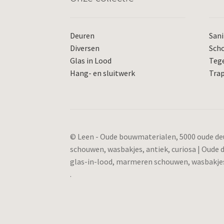
Deuren
Sani
Diversen
Sch
Glas in Lood
Teg
Hang- en sluitwerk
Tra
© Leen - Oude bouwmaterialen, 5000 oude deu
schouwen, wasbakjes, antiek, curiosa | Oude
glas-in-lood, marmeren schouwen, wasbakjes,
.