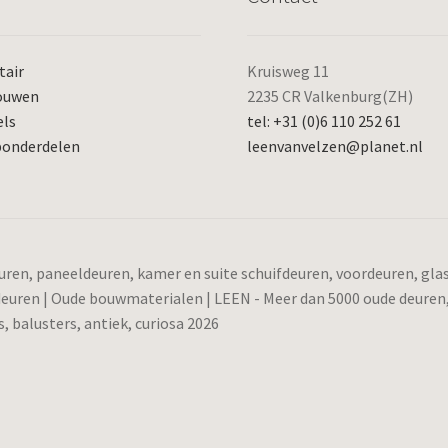
tair
Kruisweg 11
ouwen
2235 CR Valkenburg(ZH)
els
tel: +31 (0)6 110 252 61
ponderdelen
leenvanvelzen@planet.nl
ren, paneeldeuren, kamer en suite schuifdeuren, voordeuren, gl
 deuren | Oude bouwmaterialen | LEEN - Meer dan 5000 oude deuren
 balusters, antiek, curiosa 2026