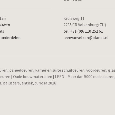
tair
Kruisweg 11
ouwen
2235 CR Valkenburg(ZH)
els
tel: +31 (0)6 110 252 61
ponderdelen
leenvanvelzen@planet.nl
ren, paneeldeuren, kamer en suite schuifdeuren, voordeuren, gl
 deuren | Oude bouwmaterialen | LEEN - Meer dan 5000 oude deuren
 balusters, antiek, curiosa 2026