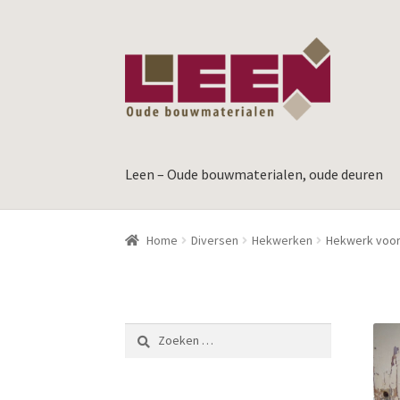
Ga
Ga
door
naar
naar
de
navigatie
inhoud
Leen – Oude bouwmaterialen, oude deuren
Home
Diversen
Hekwerken
Hekwerk voor
Zoeken
naar: