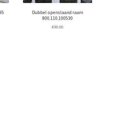
95
Dubbel openslaand raam
800.110.100530
€
90.00