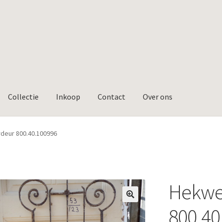
Collectie
Inkoop
Contact
Over ons
deur 800.40.100996
Hekwe
🔍
800.40