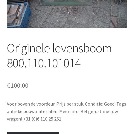
uitvou
Subme
Tegels
uitvou
Subme
Traponderdelen
uitvou
Inkoop
Originele levensboom
Contact
800.110.101014
€
100.00
Voor boven de voordeur. Prijs per stuk. Conditie: Goed. Tags
antieke bouwmaterialen. Meer info: Bel gerust met uw
vragen! +31 (0)6 110 25 261