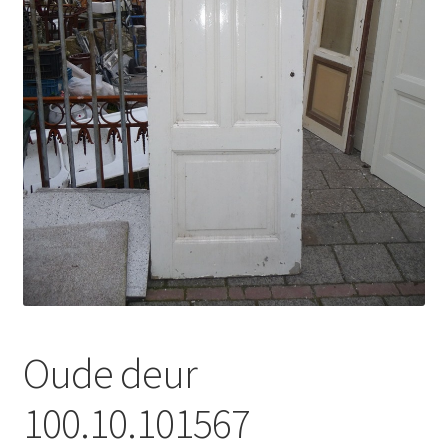
uitvou
Subme
Tegels
uitvou
Subme
Traponderdelen
uitvou
Inkoop
Contact
Oude deur
100.10.101567