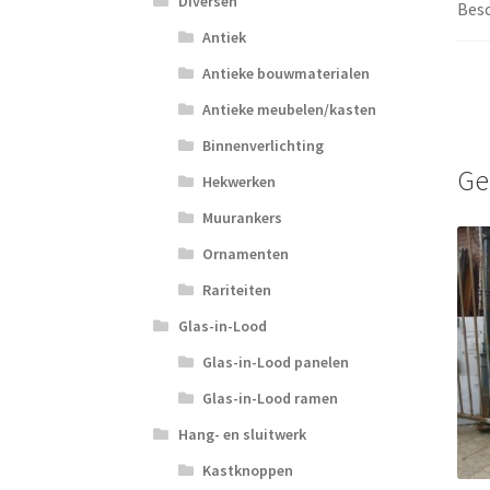
Diversen
Besc
Antiek
Antieke bouwmaterialen
Antieke meubelen/kasten
Binnenverlichting
Ge
Hekwerken
Muurankers
Ornamenten
Rariteiten
Glas-in-Lood
Glas-in-Lood panelen
Glas-in-Lood ramen
Hang- en sluitwerk
Kastknoppen