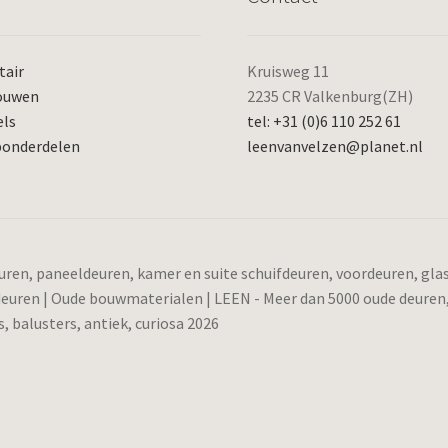
tair
Kruisweg 11
ouwen
2235 CR Valkenburg(ZH)
els
tel: +31 (0)6 110 252 61
ponderdelen
leenvanvelzen@planet.nl
ren, paneeldeuren, kamer en suite schuifdeuren, voordeuren, gl
 deuren | Oude bouwmaterialen | LEEN - Meer dan 5000 oude deuren
 balusters, antiek, curiosa 2026