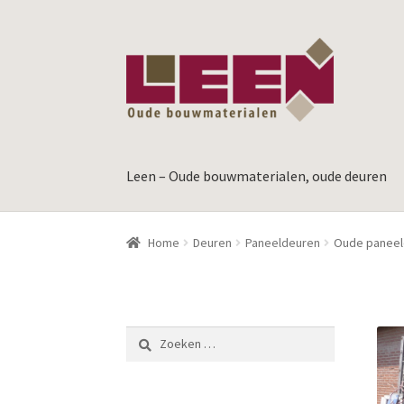
Ga
Ga
door
naar
naar
de
navigatie
inhoud
Leen – Oude bouwmaterialen, oude deuren
Home
Deuren
Paneeldeuren
Oude paneel
Zoeken
naar: