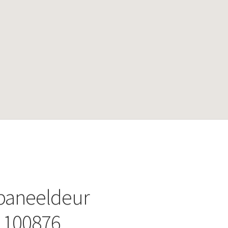
paneeldeur
.100876