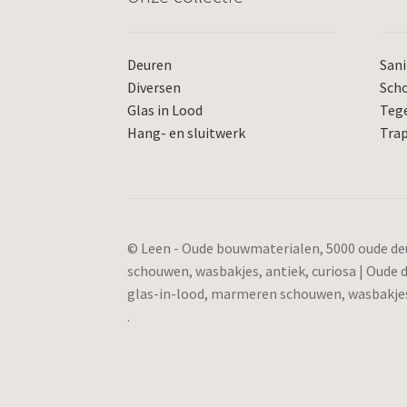
Deuren
Sani
Diversen
Sch
Glas in Lood
Teg
Hang- en sluitwerk
Tra
© Leen - Oude bouwmaterialen, 5000 oude deu
schouwen, wasbakjes, antiek, curiosa | Oude
glas-in-lood, marmeren schouwen, wasbakjes,
.