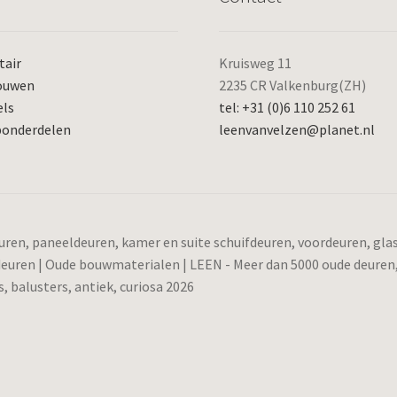
tair
Kruisweg 11
ouwen
2235 CR Valkenburg(ZH)
els
tel: +31 (0)6 110 252 61
ponderdelen
leenvanvelzen@planet.nl
ren, paneeldeuren, kamer en suite schuifdeuren, voordeuren, gl
 deuren | Oude bouwmaterialen | LEEN - Meer dan 5000 oude deuren
 balusters, antiek, curiosa 2026