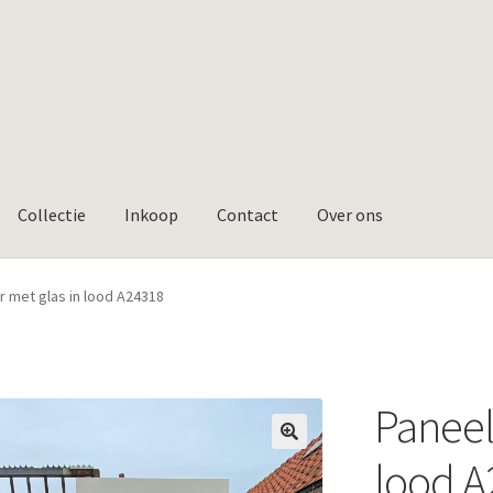
Collectie
Inkoop
Contact
Over ons
 met glas in lood A24318
Paneel
🔍
lood A