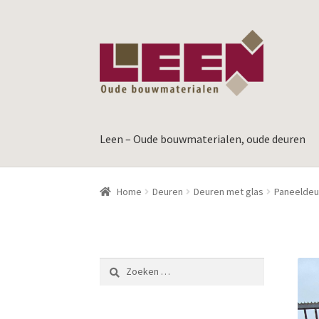
Ga
Ga
door
naar
naar
de
navigatie
inhoud
Leen – Oude bouwmaterialen, oude deuren
Home
Deuren
Deuren met glas
Paneeldeur
Zoeken
naar: