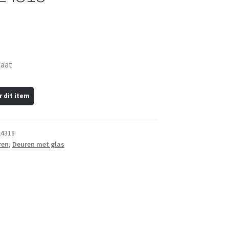
taat
4318
ren
,
Deuren met glas