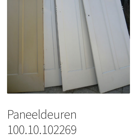
uitvou
Subme
Tegels
uitvou
Subme
Traponderdelen
uitvou
Inkoop
Contact
Paneeldeuren
100.10.102269