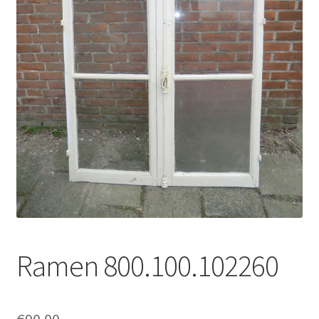
uitvou
Subme
Tegels
uitvou
Subme
Traponderdelen
uitvou
Inkoop
Contact
Ramen 800.100.102260