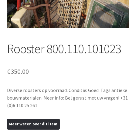
uitvou
Subme
Tegels
uitvou
Subme
Traponderdelen
uitvou
Inkoop
Rooster 800.110.101023
Contact
€
350.00
Diverse roosters op voorraad. Conditie: Goed. Tags antieke
bouwmaterialen. Meer info: Bel gerust met uw vragen! +31
(0)6 110 25 261