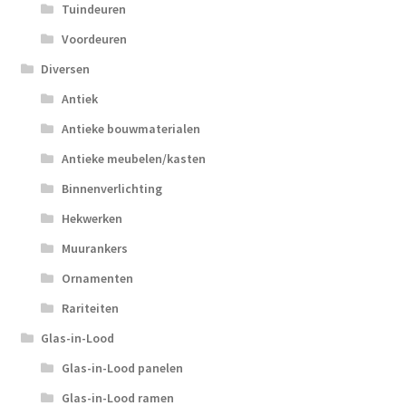
Tuindeuren
Voordeuren
Diversen
Antiek
Antieke bouwmaterialen
Antieke meubelen/kasten
Binnenverlichting
Hekwerken
Muurankers
Ornamenten
Rariteiten
Glas-in-Lood
Glas-in-Lood panelen
Glas-in-Lood ramen