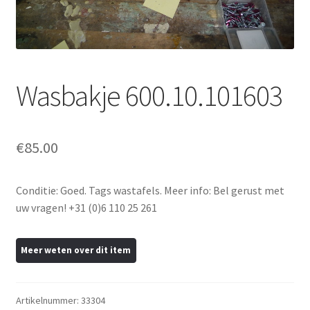
uitvou
Subme
Tegels
uitvou
Subme
Traponderdelen
uitvou
Wasbakje 600.10.101603
Inkoop
Contact
€
85.00
Conditie: Goed. Tags wastafels. Meer info: Bel gerust met
uw vragen! +31 (0)6 110 25 261
Artikelnummer:
33304