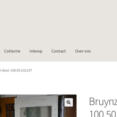
Collectie
Inkoop
Contact
Over ons
l deur 100.50.101107
Bruynz
🔍
100.50