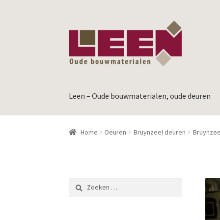
Ga
Ga
door
naar
naar
de
navigatie
inhoud
Leen – Oude bouwmaterialen, oude deuren
Home
Deuren
Bruynzeel deuren
Bruynzee
Zoeken
naar: