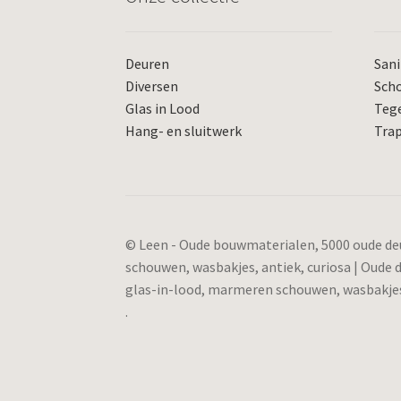
Deuren
Sani
Diversen
Sch
Glas in Lood
Teg
Hang- en sluitwerk
Tra
© Leen - Oude bouwmaterialen, 5000 oude deu
schouwen, wasbakjes, antiek, curiosa | Oude
glas-in-lood, marmeren schouwen, wasbakjes,
.