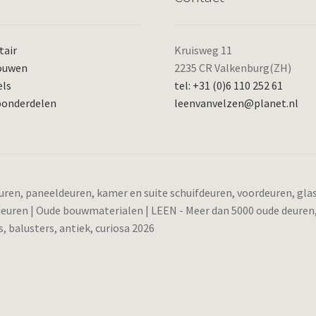
tair
Kruisweg 11
ouwen
2235 CR Valkenburg(ZH)
els
tel: +31 (0)6 110 252 61
ponderdelen
leenvanvelzen@planet.nl
ren, paneeldeuren, kamer en suite schuifdeuren, voordeuren, gl
 deuren | Oude bouwmaterialen | LEEN - Meer dan 5000 oude deuren
 balusters, antiek, curiosa 2026